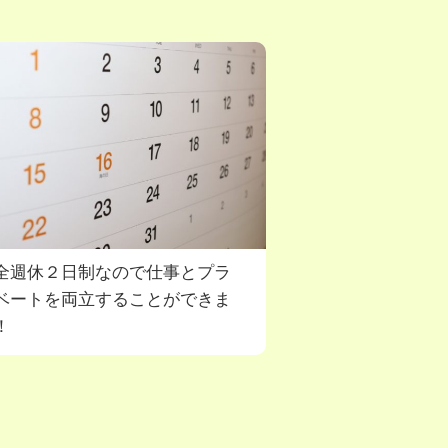
全週休２日制なので仕事とプラ
ベートを両立することができま
！