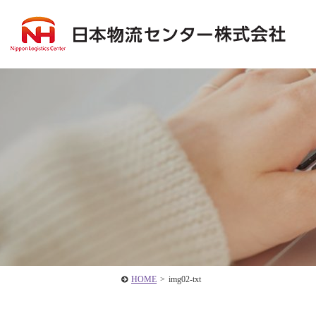
HOME
>
img02-txt