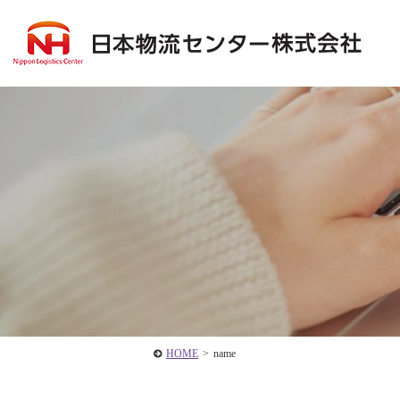
HOME
>
name